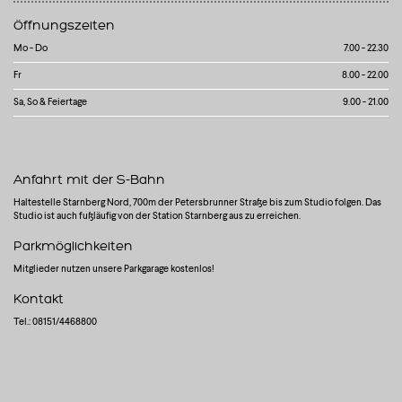
Öffnungszeiten
Mo - Do
7.00 - 22.30
Fr
8.00 - 22.00
Sa, So & Feiertage
9.00 - 21.00
Anfahrt mit der S-Bahn
Haltestelle Starnberg Nord, 700m der Petersbrunner Straße bis zum Studio folgen. Das
Studio ist auch fußläufig von der Station Starnberg aus zu erreichen.
Parkmöglichkeiten
Mitglieder nutzen unsere Parkgarage kostenlos!
Kontakt
Tel.: 08151/4468800