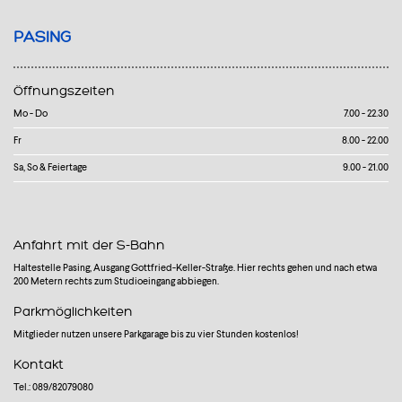
PASING
Öffnungszeiten
Mo - Do
7.00 - 22.30
Fr
8.00 - 22.00
Sa, So & Feiertage
9.00 - 21.00
Anfahrt mit der S-Bahn
Haltestelle Pasing, Ausgang Gottfried-Keller-Straße. Hier rechts gehen und nach etwa
200 Metern rechts zum Studioeingang abbiegen.
Parkmöglichkeiten
Mitglieder nutzen unsere Parkgarage bis zu vier Stunden kostenlos!
Kontakt
Tel.: 089/82079080